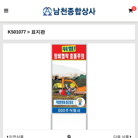
0
K501077 > 표지판
이전상품
다음 상품